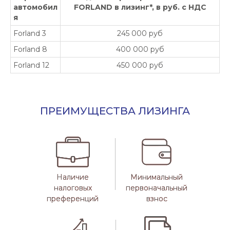
автомобил
FORLAND в лизинг*, в руб. с НДС
я
Forland 3
245 000 руб
Forland 8
400 000 руб
Forland 12
450 000 руб
ПРЕИМУЩЕСТВА ЛИЗИНГА
Наличие
Наличие
Минимальный
Минимальный
налоговых
налоговых
первоначальный
первоначальный
преференций
преференций
взнос
взнос