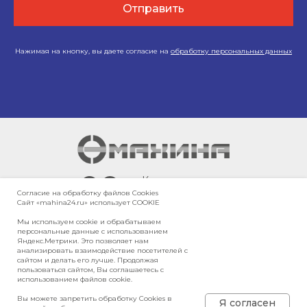
Отправить
Нажимая на кнопку, вы даете согласие на
обработку персональных данных
г. Красноярск,
Енисейский тракт,
Согласие на обработку файлов Сookies
Сайт «mahina24.ru» использует COOKIE
10-й километр, 3/10
Мы используем cookie и обрабатываем
персональные данные с использованием
Яндекс.Метрики. Это позволяет нам
Карта сайта
анализировать взаимодействие посетителей с
Политика в отношении обработки
сайтом и делать его лучше. Продолжая
персональных данных
пользоваться сайтом, Вы соглашаетесь с
использованием файлов cookie.
Политика конфиденциальности
Вы можете запретить обработку Cookies в
© 2026, ООО «МАХИНА»
Я согласен