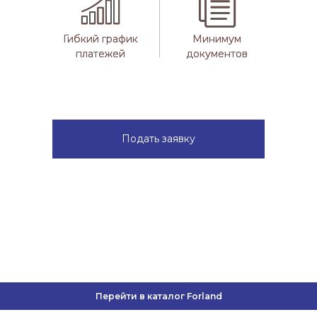
Гибкий график
Гибкий график
Минимум
Минимум
платежей
платежей
документов
документов
Подать заявку
Перейти в каталог Forland