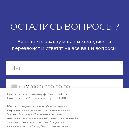
ОСТАЛИСЬ ВОПРОСЫ?
Заполните заявку и наши менеджеры
перезвонят и ответят на все ваши вопросы!
+7
Согласие на обработку файлов Сookies
Сайт «mahina24.ru» использует COOKIE
Отправить
Мы используем cookie и обрабатываем
персональные данные с использованием
Яндекс.Метрики. Это позволяет нам
анализировать взаимодействие посетителей с
сайтом и делать его лучше. Продолжая
Нажимая на кнопку, вы даете согласие на
обработку персональных данных
пользоваться сайтом, Вы соглашаетесь с