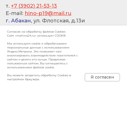
т.
+7 (3902) 21-53-13
E-mail:
hino-p19@mail.ru
г. Абакан
, ул. Флотская, д.13и
пн-пт 08:00–17:00
Согласие на обработку файлов Сookies
Сайт «mahina24.ru» использует COOKIE
Согласие на обработку файлов Сookies
Сайт «mahina24.ru» использует COOKIE
Мы используем cookie и обрабатываем
персональные данные с использованием
Мы используем cookie. Это позволяет нам
Яндекс.Метрики. Это позволяет нам
анализировать взаимодействие посетителей с
анализировать взаимодействие посетителей с
сайтом и делать его лучше. Продолжая
сайтом и делать его лучше. Продолжая
пользоваться сайтом, Вы соглашаетесь с
пользоваться сайтом, Вы соглашаетесь с
использованием файлов cookie.
использованием файлов cookie.
НАШИ РЕКВИЗИТЫ
Вы можете запретить обработку Cookies в
Вы можете запретить обработку Cookies в
Я согласен
Я согласен
настройках браузера.
настройках браузера.
Юридическое
название:
ООО
«МАХИНА»
Юридический адрес:
660118, г. Красноярск, ул.
Северное шоссе, 15 Д,