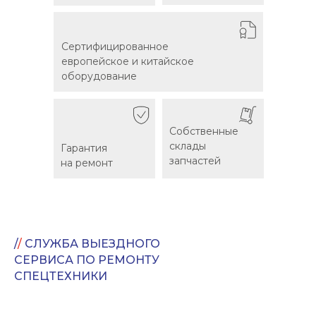
Сертифицированное
Сертифицированное
европейское и китайское
европейское и китайское
оборудование
оборудование
Собственные
Собственные
склады
склады
Гарантия
Гарантия
запчастей
запчастей
на ремонт
на ремонт
/
/
СЛУЖБА ВЫЕЗДНОГО
СЕРВИСА ПО РЕМОНТУ
СПЕЦТЕХНИКИ