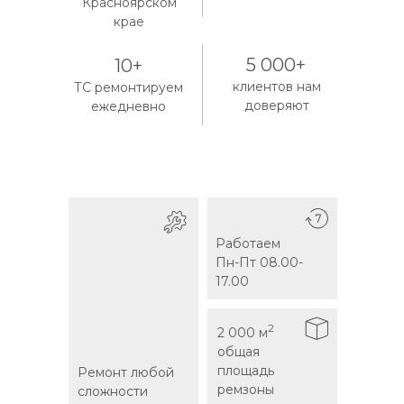
Красноярском
крае
5 000+
10+
клиентов нам
ТС ремонтируем
доверяют
ежедневно
Работаем
Работаем
Пн-Пт 08.00-
Пн-Пт 08.00-
17.00
17.00
2
2
2 000 м
2 000 м
общая
общая
площадь
площадь
Ремонт любой
Ремонт любой
ремзоны
ремзоны
сложности
сложности