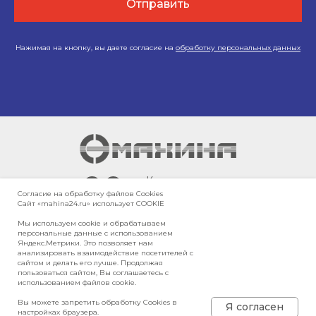
Отправить
Нажимая на кнопку, вы даете согласие на
обработку персональных данных
г. Красноярск,
Согласие на обработку файлов Сookies
Енисейский тракт,
Сайт «mahina24.ru» использует COOKIE
10-й километр, 3/10
Мы используем cookie и обрабатываем
персональные данные с использованием
Яндекс.Метрики. Это позволяет нам
Карта сайта
анализировать взаимодействие посетителей с
Политика в отношении обработки
сайтом и делать его лучше. Продолжая
персональных данных
пользоваться сайтом, Вы соглашаетесь с
использованием файлов cookie.
Политика конфиденциальности
Вы можете запретить обработку Cookies в
© 2026, ООО «МАХИНА»
Я согласен
настройках браузера.