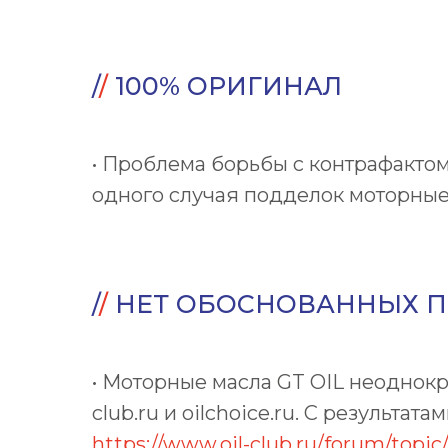
/
/
100% ОРИГИНАЛ
• Проблема борьбы с контрафактом 
одного случая подделок моторные
/
/
НЕТ ОБОСНОВАННЫХ П
• Моторные масла GT OIL неоднокр
club.ru и oilchoice.ru. С резуль
https://www.oil-club.ru/forum/topic