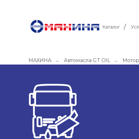
/
Каталог
Усл
МАХИНА
→
Автомасла GT OIL
→
Мотор