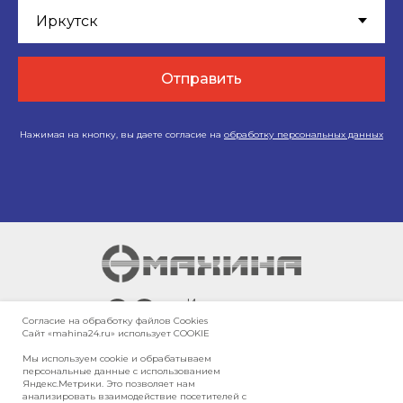
Отправить
Нажимая на кнопку, вы даете согласие на
обработку персональных данных
г. Иркутск,
ул. Блюхера, стр.
Согласие на обработку файлов Сookies
Сайт «mahina24.ru» использует COOKIE
30
Мы используем cookie и обрабатываем
персональные данные с использованием
Яндекс.Метрики. Это позволяет нам
Карта сайта
анализировать взаимодействие посетителей с