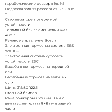
параболические рессоры 9л. 9,5 т
на пневмоподвеске. Зимний пакет
Подвеска задняя рессорная 12л. 2 x 16
включает предпусковой
т
подогреватель, подогрев топливного
Стабилизаторы поперечной
фильтра и зеркал заднего вида.
устойчивости
Топливный бак алюминиевый 600 +
Компания «МАХИНА» предлагает
400 л
купить тягач SITRAK C7H 6×4 в
Рулевое управление Bosch
Иркутске. Специалисты предоставят
Электронная тормозная система EBS
информацию о стоимости,
WABCO
комплектации, наличии техники,
Электронная система курсовой
лизинге и порядке оформления. В
устойчивости ESC
Иркутске также доступны сервисное
Барабанные тормоза на передней
обслуживание и приобретение
оси
запасных частей.
Барабанные тормоза на ведущих
осях
Шины 315/80R22,5
Стальной бампер
Рама лонжероны 300 мм, 8 мм с
двумя усилителями 8+8 мм в задней
части