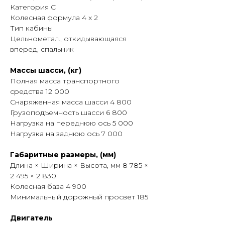
Категория С
Шасси оснащено двигателем Doosan
Колесная формула 4 x 2
DL06K мощностью 270 л. с. и
Тип кабины
механической коробкой передач,
Цельнометал., откидывающаяся
рассчитанной на работу под
вперед, спальник
нагрузкой. Колесная формула 4×2
обеспечивает маневренность при
Массы шасси, (кг)
эксплуатации в городских условиях и
Полная масса транспортного
на ограниченных площадках.
средства 12 000
Снаряженная масса шасси 4 800
Кран-манипуляторная установка
Грузоподъемность шасси 6 800
грузоподъемностью 7 200 кг
Нагрузка на переднюю ось 5 000
позволяет выполнять погрузочно-
Нагрузка на заднюю ось 7 000
разгрузочные операции без
привлечения дополнительной
Габаритные размеры, (мм)
техники. Бортовая платформа
Длина × Ширина × Высота, мм 8 785 ×
предназначена для транспортировки
2 495 × 2 830
строительных материалов,
Колесная база 4 900
оборудования и различных грузов.
Минимальный дорожный просвет 185
Кабина оборудована
Двигатель