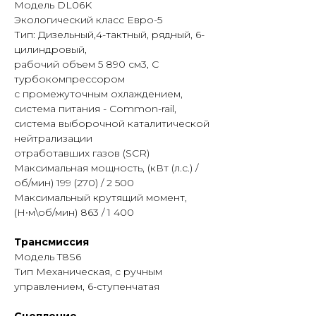
кондиционером, отопителем,
Модель DL06K
сиденьем водителя с регулировками
Экологический класс Евро-5
и базовым набором систем
Тип: Дизельный,4-тактный, рядный, 6-
безопасности. Рабочее место
цилиндровый,
водителя адаптировано для
рабочий объем 5 890 см3, С
эксплуатации в течение смены.
турбокомпрессором
с промежуточным охлаждением,
Компания «МАХИНА» предлагает
система питания - Common-rail,
купить Daewoo Novus CC4CT с КМУ и
система выборочной каталитической
бортовой платформой (7 200 кг) в
нейтрализации
Иркутске. Специалисты предоставят
отработавших газов (SCR)
информацию о стоимости,
Максимальная мощность, (кВт (л.с.) /
комплектации, наличии техники,
об/мин) 199 (270) / 2 500
лизинге и порядке оформления. В
Максимальный крутящий момент,
Иркутске также доступны сервисное
(Н∙м\об/мин) 863 / 1 400
обслуживание и приобретение
запасных частей.
Трансмиссия
Модель T8S6
Тип Механическая, с ручным
управлением, 6-ступенчатая