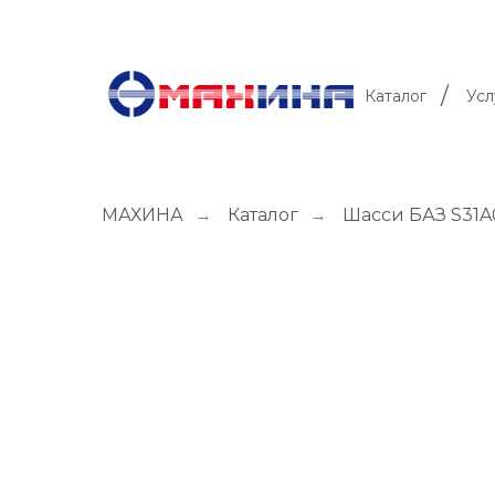
/
Каталог
Усл
МАХИНА
→
Каталог
→
Шасси БАЗ S31A0