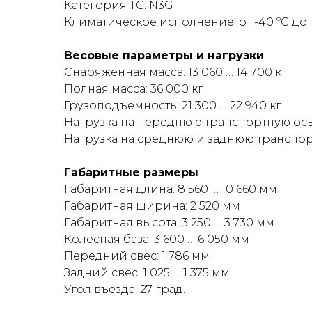
Категория ТС: N3G
специализированной техники. Модель ис
Климатическое исполнение: от -40 ºС до 
Кабина оборудована базовыми системами
Весовые параметры и нагрузки
рассчитано на длительную эксплуатацию
Снаряженная масса: 13 060 … 14 700 кг
Полная масса: 36 000 кг
Компания «МАХИНА» предлагает купить шас
Грузоподъемность: 21 300 … 22 940 кг
информацию о стоимости, комплектации,
Нагрузка на переднюю транспортную ось: 
обслуживание и приобретение запасных 
Нагрузка на среднюю и заднюю транспорт
Габаритные размеры
Габаритная длина: 8 560 … 10 660 мм
Габаритная ширина: 2 520 мм
Габаритная высота: 3 250 … 3 730 мм
Колесная база: 3 600 … 6 050 мм
Передний свес: 1 786 мм
Задний свес: 1 025 … 1 375 мм
Угол въезда: 27 град.