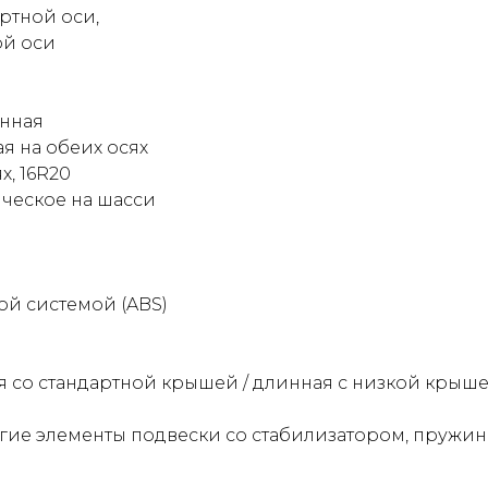
ртной оси,
ой оси
инная
я на обеих осях
х, 16R20
ическое на шасси
ой системой (ABS)
ая со стандартной крышей / длинная с низкой крыше
гие элементы подвески со стабилизатором, пружи