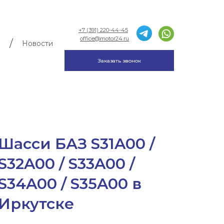
+7 (391) 220-44-45
office@motor24.ru
/
Новости
Заказать звонок
Шасси БАЗ S31A00 /
S32A00 / S33A00 /
S34A00 / S35A00 в
Иркутске