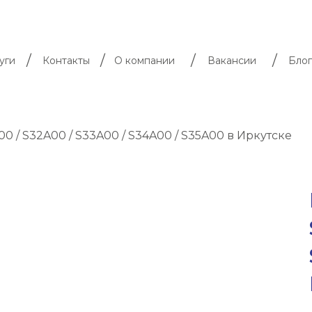
/
/
/
/
уги
Контакты
О компании
Вакансии
Блог
0 / S32A00 / S33A00 / S34A00 / S35A00 в Иркутске