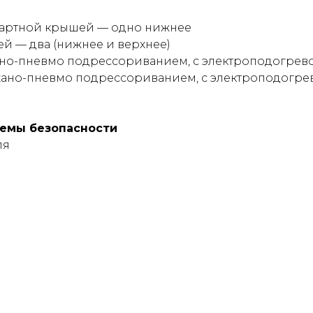
ндартной крышей — одно нижнее
й — два (нижнее и верхнее)
хано-пневмо подрессориванием, с электроподогрев
ехано-пневмо подрессориванием, с электроподогре
темы безопасности
ля