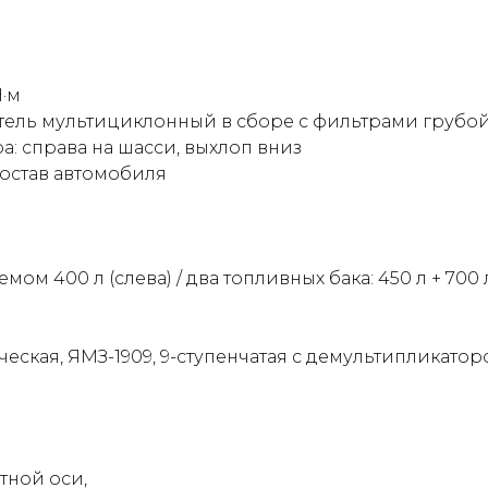
·м
тель мультициклонный в сборе с фильтрами грубой
: справа на шасси, выхлоп вниз
состав автомобиля
м 400 л (слева) / два топливных бака: 450 л + 700 л
ская, ЯМЗ-1909, 9-ступенчатая с демультипликато
тной оси,