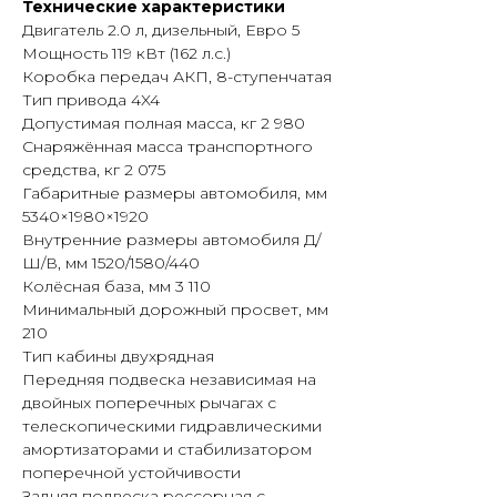
Технические характеристики
перевозок и индивидуального
Двигатель 2.0 л, дизельный, Евро 5
применения.
Мощность 119 кВт (162 л.с.)
Коробка передач АКП, 8-ступенчатая
Автомобиль оснащен двигателем
Тип привода 4X4
мощностью 162 л. с. и автоматической
Допустимая полная масса, кг 2 980
коробкой передач, рассчитанной на
Снаряжённая масса транспортного
работу в различных дорожных
средства, кг 2 075
условиях. Колесная формула 4×4
Габаритные размеры автомобиля, мм
обеспечивает повышенную
5340×1980×1920
проходимость и устойчивость на
Внутренние размеры автомобиля Д/
грунтовых и проселочных дорогах.
Ш/В, мм 1520/1580/440
Колёсная база, мм 3 110
Рамная конструкция кузова
Минимальный дорожный просвет, мм
позволяет использовать автомобиль
210
для перевозки грузов и
Тип кабины двухрядная
оборудования. Модель адаптирована
Передняя подвеска независимая на
для работы с переменной нагрузкой
двойных поперечных рычагах c
и эксплуатации в смешанном цикле.
телескопическими гидравлическими
амортизаторами и стабилизатором
Кабина оборудована климат-
поперечной устойчивости
контролем, мультимедийной
Задняя подвеска рессорная с