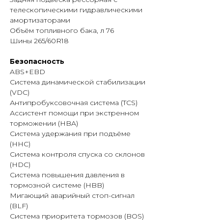
системой, сиденьями с
телескопическими гидравлическими
регулировками и расширенным
амортизаторами
набором систем безопасности.
Объём топливного бака, л 76
Рабочее место водителя рассчитано
Шины 265/60R18
на длительные поездки и разные
условия эксплуатации.
Безопасность
ABS+EBD
Компания «МАХИНА» предлагает
Система динамической стабилизации
купить Foton Tunland G9 Premium в
(VDC)
Иркутске. Специалисты предоставят
Антипробуксовочная система (TCS)
информацию о стоимости,
Ассистент помощи при экстренном
комплектации, наличии техники,
торможении (HBA)
лизинге и порядке оформления. В
Система удержания при подъёме
Иркутске также доступны сервисное
(HHC)
обслуживание и приобретение
Система контроля спуска со склонов
запасных частей.
(HDC)
Система повышения давления в
тормозной системе (HBB)
Мигающий аварийный стоп-сигнал
(BLF)
Система приоритета тормозов (BOS)