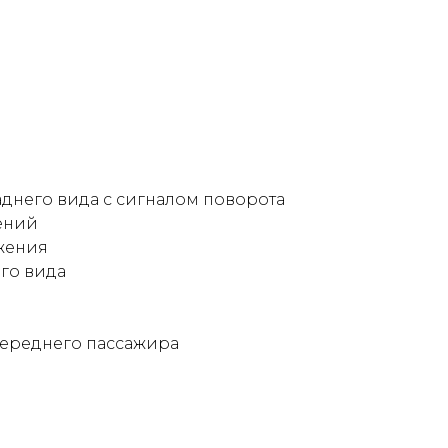
аднего вида с сигналом поворота
ений
жения
го вида
переднего пассажира