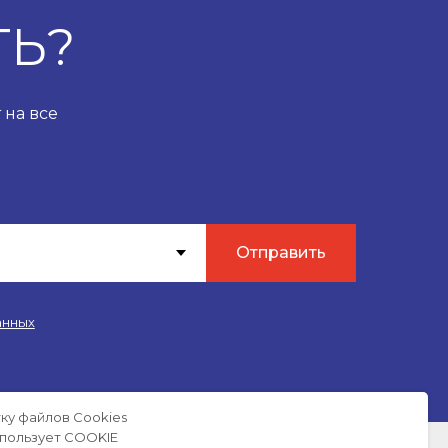
ТЬ?
 на все
Отправить
анных
ку файлов Сookies
использует COOKIE