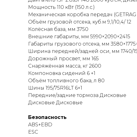
регулярных маршрутов. Колесная формул
Мощность 110 кВт (150 л.с.)
пригородных условиях.
Механическая коробка передач (GETRAG M
Объём грузовой отсека, куб.м 9,1/10,4/ 12
Грузопассажирский кузов позволяет од
Колёсная база, мм 3750
салона адаптирована под рабочие задач
Внешние габариты, мм 5990×2090×2415
Габариты грузового отсека, мм 3580×1775
Кабина оборудована кондиционером, от
Ширина передней/задней оси, мм 1740/1
Рабочее место водителя рассчитано на 
Дорожный просвет, мм 165
Снаряжённая масса, кг 2600
Компания «МАХИНА» предлагает купить F
Компоновка сидений 6 +1
комплектации, наличии техники, лизинг
Объём топливного бака, л 80
приобретение запасных частей.
Шины 195/75R16LT 6+1
Передние/задние тормоза Дисковые
Дисковые Дисковые
Безопасность
ABS+EBD
ESC