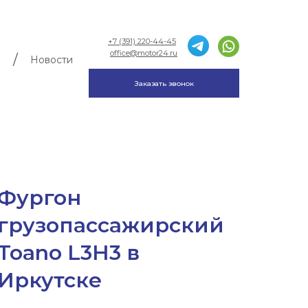
+7 (391) 220-44-45
office@motor24.ru
/
Новости
Заказать звонок
Фургон
грузопассажирский
Toano L3H3 в
Иркутске