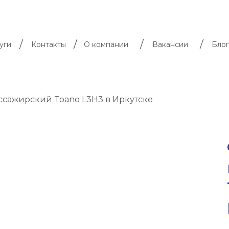
/
/
/
/
уги
Контакты
О компании
Вакансии
Блог
ссажирский Toano L3H3 в Иркутске