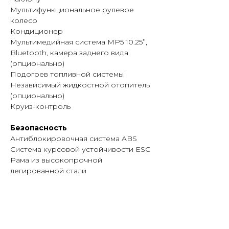
комплектации, наличии техники,
Мультифункциональное рулевое
лизинге и порядке оформления. В
колесо
Иркутске также доступны сервисное
Кондиционер
обслуживание и приобретение
Мультимедийная система MP5 10.25’’,
запасных частей.
Bluetooth, камера заднего вида
(опционально)
Подогрев топливной системы
Независимый жидкостной отопитель
(опционально)
Круиз-контроль
Безопасность
Антиблокировочная система ABS
Система курсовой устойчивости ESC
Рама из высокопрочной
легированной стали