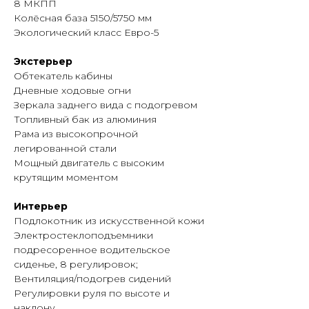
8 МКПП
формулой 4×2, обеспечивающей
Колёсная база 5150/5750 мм
стабильную эксплуатацию в
Экологический класс Евро-5
городском транспортном цикле.
Экстерьер
Фургон предназначен для перевозки
Обтекатель кабины
различных грузов и обеспечивает
Дневные ходовые огни
базовую защиту содержимого при
Зеркала заднего вида с подогревом
транспортировке. Конструкция
Топливный бак из алюминия
шасси рассчитана на регулярную
Рама из высокопрочной
эксплуатацию в условиях
легированной стали
коммерческих перевозок.
Мощный двигатель с высоким
крутящим моментом
Кабина рассчитана на ежедневную
работу и обеспечивает базовые
Интерьер
условия эксплуатации водителя при
Подлокотник из искусственной кожи
регулярных маршрутах.
Электростеклоподъемники
подресоренное водительское
Компания «МАХИНА» предлагает
сиденье, 8 регулировок;
купить Forland 12 в Иркутске.
Вентиляция/подогрев сидений
Специалисты предоставят
Регулировки руля по высоте и
информацию о стоимости,
наклону