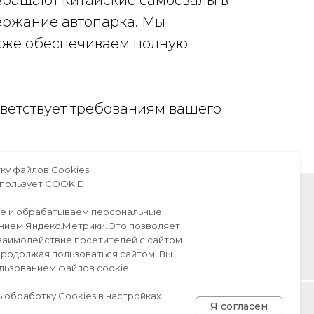
вращают китайские самосвалы в
ержание автопарка. Мы
акже обеспечиваем полную
тветствует требованиям вашего
ку файлов Сookies
использует COOKIE
ie и обрабатываем персональные
нием Яндекс.Метрики. Это позволяет
заимодействие посетителей с сайтом
 Продолжая пользоваться сайтом, Вы
льзованием файлов cookie.
Карта сайта
 обработку Cookies в настройках
Я согласен
Политика конфиденциальности