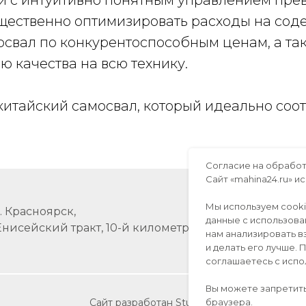
и с интуитивно понятным управлением пре
щественно оптимизировать расходы на сод
освал по конкурентоспособным ценам, а т
 качества на всю технику.
китайский самосвал, который идеально соо
Согласие на обработ
Сайт «mahina24.ru» 
Мы используем cook
г. Красноярск,
данные с использова
Енисейский тракт, 10-й километр, 3/10
нам анализировать в
и делать его лучше.
соглашаетесь с испо
Вы можете запретить
Сайт разработан Studio360
браузера.