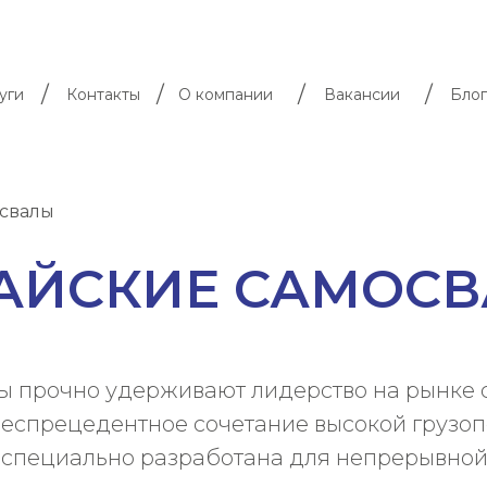
/
/
/
/
уги
Контакты
О компании
Вакансии
Блог
освалы
АЙСКИЕ САМОС
ы прочно удерживают лидерство на рынке 
беспрецедентное сочетание высокой грузо
а специально разработана для непрерывной