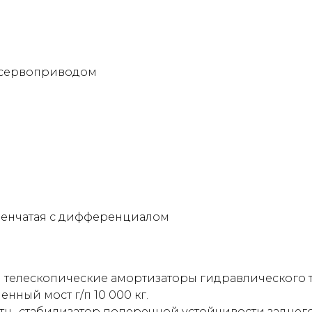
с сервоприводом
упенчатая с дифференциалом
и телескопические амортизаторы гидравлического 
нный мост г/п 10 000 кг.
тн., стабилизатор поперечной устойчивости заднего 