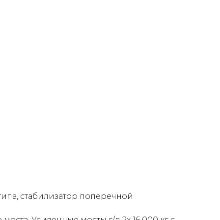
типа, стабилизатор поперечной
моста. Усиленные мосты г/п 2х 16 000 кг с