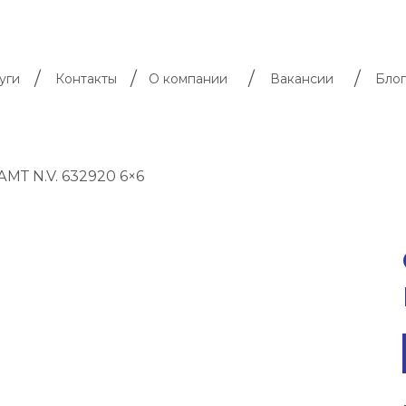
/
/
/
/
уги
Контакты
О компании
Вакансии
Блог
МТ N.V. 632920 6×6