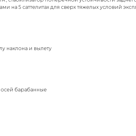
и на 5 саттелитах для сверх тяжелых условий экс
лу наклона и вылету
х осей барабанные