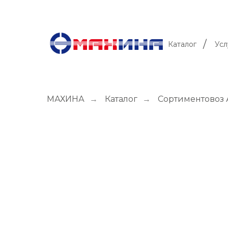
/
Каталог
Усл
МАХИНА
→
Каталог
→
Сортиментовоз А