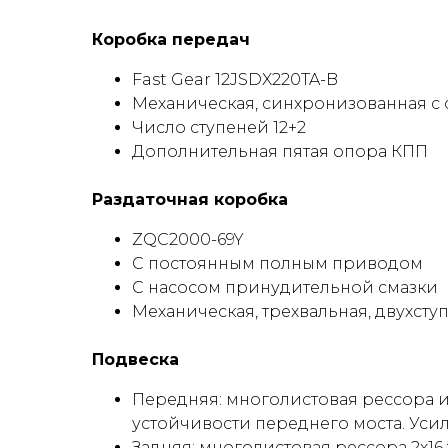
Коробка передач
Fast Gear 12JSDX220TA-B
Механическая, синхронизованная 
Число ступеней 12+2
Дополнительная пятая опора КПП
Раздаточная коробка
ZQC2000-69Y
С постоянным полным приводом
С насосом принудительной смазки
Механическая, трехвальная, двухст
Подвеска
Передняя: многолистовая рессора 
устойчивости переднего моста. Усиле
Задняя: многолистовая рессора 2х16 