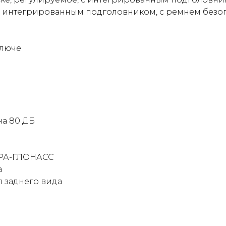
 интегрированным подголовником, с ремнем безо
ключе
а 80 ДБ
ЭРА-ГЛОНАСС
а
 заднего вида