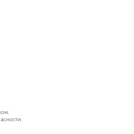
ком;
асности;