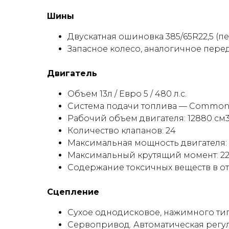
Шины
Двускатная ошиновка 385/65R22,5 (пер
Запасное колесо, аналогичное пере
Двигатель
Объем 13л / Eвро 5 / 480 л.с.
Cистема подачи топлива — Common 
Рабочий объем двигателя: 12880 см
Количество клапанов: 24
Максимальная мощность двигателя: 480
Максимальный крутящий момент: 2200
Содержание токсичных веществ в от
Сцепление
Сухое однодисковое, нажимного т
Cервопривод. Автоматическая регу