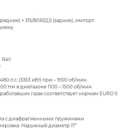
едние) + 315/80R22,5 (задние), импорт.
днему
Rail
3
 л.с. (3353 кВт) при – 1900 об/мин.
 Нм в диапазоне 1100 – 1500 об/мин.
работавших газах соответствует нормам EURO 5
ипа с диафрагменными пружинами.
лировка. Наружный диаметр 17”