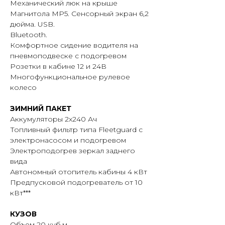
Механический люк на крыше
Магнитола MP5. Сенсорный экран 6,2
дюйма. USB.
Bluetooth.
Комфортное сидение водителя на
пневмоподвеске с подогревом
Розетки в кабине 12 и 24В
Многофункциональное рулевое
колесо
ЗИМНИЙ ПАКЕТ
Аккумуляторы 2х240 Ач
Топливный фильтр типа Fleetguard с
электронасосом и подогревом
Электроподогрев зеркал заднего
вида
Автономный отопитель кабины 4 кВт
Предпусковой подогреватель от 10
кВт***
КУЗОВ
Объем 20 куб.м.