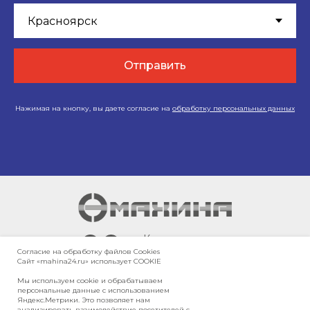
Отправить
Нажимая на кнопку, вы даете согласие на
обработку персональных данных
г. Красноярск,
Енисейский тракт,
Согласие на обработку файлов Сookies
Сайт «mahina24.ru» использует COOKIE
10-й километр, 3/10
Мы используем cookie и обрабатываем
персональные данные с использованием
Яндекс.Метрики. Это позволяет нам
Карта сайта
анализировать взаимодействие посетителей с