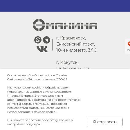
г. Красноярск,
Енисейский тракт,
10-й километр, 3/10
г. Иркутск,
ул. Блюхера, стр.
30
Согласие на обработку файлов Сookies
Сайт «mahina24.ru» использует COOKIE
Мы используем cookie и обрабатываем
персональные данные с использованием
Яндекс.Метрики. Это позволяет нам
Карта сайта
анализировать взаимодействие посетителей с
Политика в отношении обработки
сайтом и делать его лучше. Продолжая
персональных данных
пользоваться сайтом, Вы соглашаетесь с
использованием файлов cookie.
Политика конфиденциальности
Вы можете запретить обработку Cookies в
© 2026, ООО «МАХИНА»
Я согласен
настройках браузера.
Сайт разработан Studio360