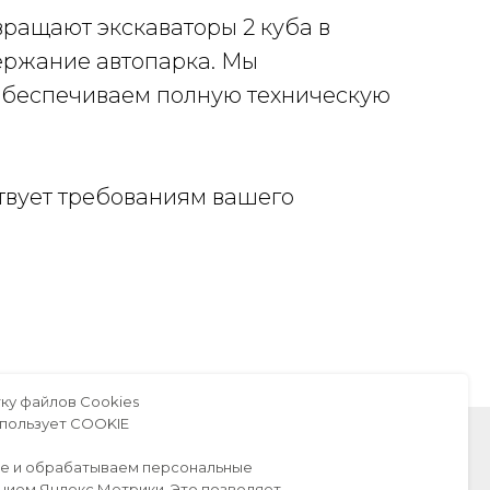
ращают экскаваторы 2 куба в
ержание автопарка. Мы
 обеспечиваем полную техническую
ствует требованиям вашего
ку файлов Сookies
использует COOKIE
ie и обрабатываем персональные
нием Яндекс.Метрики. Это позволяет