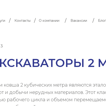
/
/
/
/
уги
Контакты
О компании
Вакансии
Блог
м3
КСКАВАТОРЫ 2 
м ковша 2 кубических метра являются этал
 и добычи нерудных материалов. Этот кла
ю рабочего цикла и объемом перемещаемой