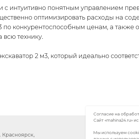
и с интуитивно понятным управлением прев
щественно оптимизировать расходы на сод
м3 по конкурентоспособным ценам, а также
 всю технику.
экскаватор 2 м3, который идеально соответ
Согласие на обработ
Сайт «mahina24.ru» 
Мы используем cook
г. Красноярск,
данные с использова